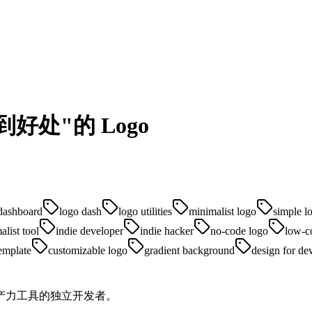
到好处"的 Logo
dashboard
logo dash
logo utilities
minimalist logo
simple l
alist tool
indie developer
indie hacker
no-code logo
low-c
emplate
customizable logo
gradient background
design for de
产力工具的独立开发者。