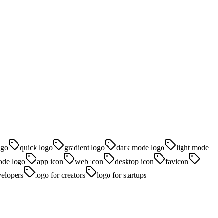
ogo
quick logo
gradient logo
dark mode logo
light mode
ode logo
app icon
web icon
desktop icon
favicon
velopers
logo for creators
logo for startups