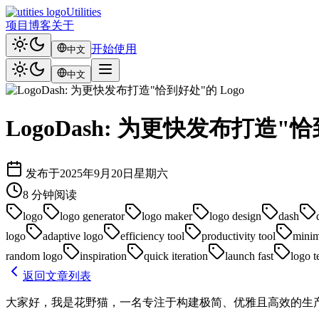
Utilities
项目
博客
关于
开始使用
中文
中文
LogoDash: 为更快发布打造"恰
发布于
2025年9月20日星期六
8
分钟阅读
logo
logo generator
logo maker
logo design
dash
logo
adaptive logo
efficiency tool
productivity tool
minim
random logo
inspiration
quick iteration
launch fast
logo t
返回文章列表
大家好，我是花野猫，一名专注于构建极简、优雅且高效的生